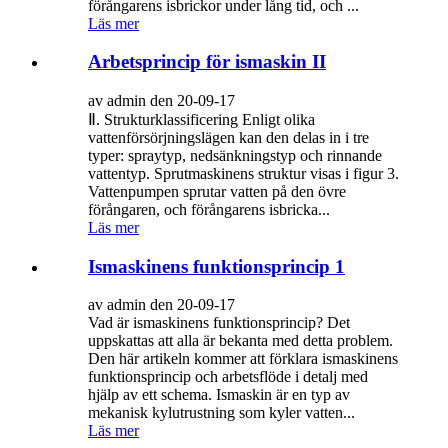
förångarens isbrickor under lång tid, och ...
Läs mer
Arbetsprincip för ismaskin II
av admin den 20-09-17
Ⅱ. Strukturklassificering Enligt olika
vattenförsörjningslägen kan den delas in i tre
typer: spraytyp, nedsänkningstyp och rinnande
vattentyp. Sprutmaskinens struktur visas i figur 3.
Vattenpumpen sprutar vatten på den övre
förångaren, och förångarens isbricka...
Läs mer
Ismaskinens funktionsprincip 1
av admin den 20-09-17
Vad är ismaskinens funktionsprincip? Det
uppskattas att alla är bekanta med detta problem.
Den här artikeln kommer att förklara ismaskinens
funktionsprincip och arbetsflöde i detalj med
hjälp av ett schema. Ismaskin är en typ av
mekanisk kylutrustning som kyler vatten...
Läs mer