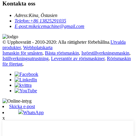
Kontakta oss
Adress:
Kina, Östasien
Telefon:
+86 13825291035
E-post:
mikeicemachine@gmail.com
© Upphovsrätt - 2010-2020: Alla rättigheter förbehållna.
Utvalda
produkter
,
Webbplatskarta
Ismaskin för småsten
,
Bästa rörismaskin
,
Isrörstillverkningsmaskin
,
Istillverkningsutrustning
,
Leverantör av rörismaskiner
,
Rörismaskin
för företag
,
Skicka e-post
WhatsApp
x