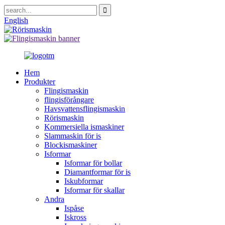
English
Hem
Produkter
Flingismaskin
flingisförångare
Havsvattensflingismaskin
Rörismaskin
Kommersiella ismaskiner
Slammaskin för is
Blockismaskiner
Isformar
Isformar för bollar
Diamantformar för is
Iskubformar
Isformar för skallar
Andra
Ispåse
Iskross