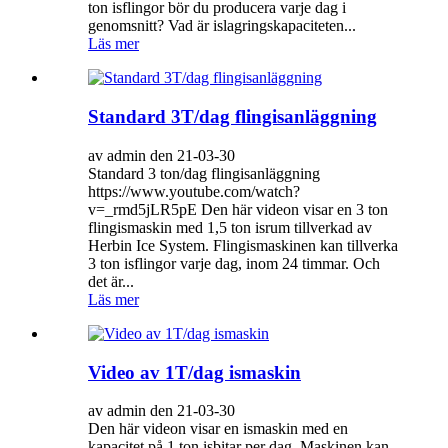
ton isflingor bör du producera varje dag i
genomsnitt? Vad är islagringskapaciteten...
Läs mer
Standard 3T/dag flingisanläggning
av admin den 21-03-30
Standard 3 ton/dag flingisanläggning
https://www.youtube.com/watch?
v=_rmd5jLR5pE Den här videon visar en 3 ton
flingismaskin med 1,5 ton isrum tillverkad av
Herbin Ice System. Flingismaskinen kan tillverka
3 ton isflingor varje dag, inom 24 timmar. Och
det är...
Läs mer
Video av 1T/dag ismaskin
av admin den 21-03-30
Den här videon visar en ismaskin med en
kapacitet på 1 ton isbitar per dag. Maskinen kan